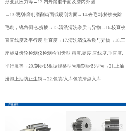
形变及应力等→12.内外磨磨平面及磨内外圆
→13.硬刮/磨削磨削齿面或硬刮齿面→14.去毛刺/挤棱去除
毛刺，锐角倒屯,挤棱→15.清洗清洗杂质与异物→16.校直校
直直线度及平行度 垂直度→17.清洗清洗杂质与异物→18.三
座标及齿轮检测仪检测检测齿型,精度,硬度,直线度,垂直度,
平行度等→20.刻标识根据规格型号雕刻标识型号→21.上油
浸泡上油防止生锈→22.包装/入库包装清点入库