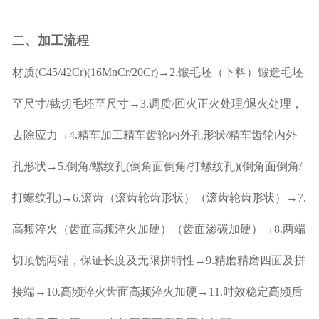
二
、加工流程
材质(C45/42Cr)(16MnCr/20Cr)→2.锻毛坯（下料）锻造毛坯
至尺寸/截切毛坯至尺寸→3.调质/回火正火处理/退火处理，
去除应力→4.精车加工精车齿轮内外孔形状/精车齿轮内外
孔形状→5.倒角/螺纹孔(倒角面倒角/打螺纹孔)(倒角面倒角/
打螺纹孔)→6.滚齿（滚齿轮齿形状）（滚齿轮齿形状）→7.
高频淬火（齿面高频淬火加硬）（齿面渗碳加硬）→8.两端
切顶铣两端，保证长度及无限拼特性→9.精磨精磨四面及拼
接端→10.高频淬火齿面高频淬火加硬→11.时效稳定高频后