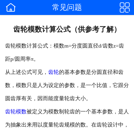


常见问题
网站首页

企业简介
齿轮模数计算公式（供参考了解）
产品中心
齿轮模数计算公式：模数m=分度圆直径d/齿数z=齿
合作客户
距p/圆周率π。
公司新闻
从上述公式可见，
齿轮
的基本参数是分圆直径和齿
行业动态
数，模数只是人为设定的参数，是一个比值，它跟分
{
圆齿厚有关，因而能度量轮齿大小。
联系我们
齿轮模数
被定义为模数制轮齿的一个基本参数，是人
为抽象出来用以度量轮齿规模的数。在齿轮设计中，